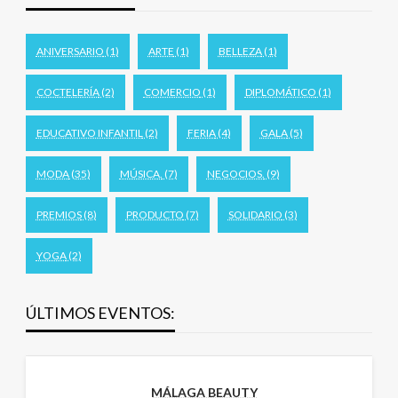
ANIVERSARIO
(1)
ARTE
(1)
BELLEZA
(1)
COCTELERÍA
(2)
COMERCIO
(1)
DIPLOMÁTICO
(1)
EDUCATIVO INFANTIL
(2)
FERIA
(4)
GALA
(5)
MODA
(35)
MÚSICA.
(7)
NEGOCIOS.
(9)
PREMIOS
(8)
PRODUCTO
(7)
SOLIDARIO
(3)
YOGA
(2)
ÚLTIMOS EVENTOS:
MÁLAGA BEAUTY