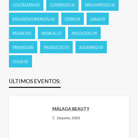
COCTELERÍA
(2)
COMERCIO
(1)
DIPLOMÁTICO
(1)
EDUCATIVO INFANTIL
(2)
FERIA
(4)
GALA
(5)
MODA
(35)
MÚSICA.
(7)
NEGOCIOS.
(9)
PREMIOS
(8)
PRODUCTO
(7)
SOLIDARIO
(3)
YOGA
(2)
ÚLTIMOS EVENTOS:
MÁLAGA BEAUTY
26 junio, 2023