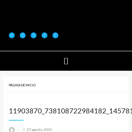
PÁGINA DE INICIO
11903870_738108722984182_14578
-
27 agosto, 2015