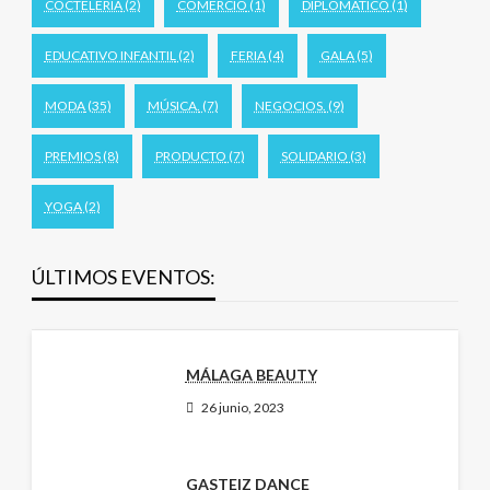
COCTELERÍA
(2)
COMERCIO
(1)
DIPLOMÁTICO
(1)
EDUCATIVO INFANTIL
(2)
FERIA
(4)
GALA
(5)
MODA
(35)
MÚSICA.
(7)
NEGOCIOS.
(9)
PREMIOS
(8)
PRODUCTO
(7)
SOLIDARIO
(3)
YOGA
(2)
ÚLTIMOS EVENTOS:
MÁLAGA BEAUTY
26 junio, 2023
GASTEIZ DANCE