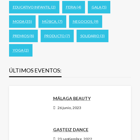
EDUCATIVO INFANTIL
(2)
FERIA
(4)
GALA
(5)
MODA
(35)
MÚSICA.
(7)
NEGOCIOS.
(9)
PREMIOS
(8)
PRODUCTO
(7)
SOLIDARIO
(3)
YOGA
(2)
ÚLTIMOS EVENTOS:
MÁLAGA BEAUTY
26 junio, 2023
GASTEIZ DANCE
23 septiembre, 2022