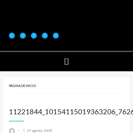
PÁGINA DE INICIO
11221844_10154115019363206_762
-
27 agosto, 2015