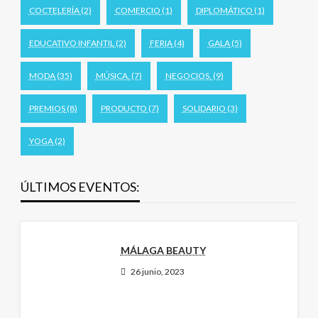
COCTELERÍA
(2)
COMERCIO
(1)
DIPLOMÁTICO
(1)
EDUCATIVO INFANTIL
(2)
FERIA
(4)
GALA
(5)
MODA
(35)
MÚSICA.
(7)
NEGOCIOS.
(9)
PREMIOS
(8)
PRODUCTO
(7)
SOLIDARIO
(3)
YOGA
(2)
ÚLTIMOS EVENTOS:
MÁLAGA BEAUTY
26 junio, 2023