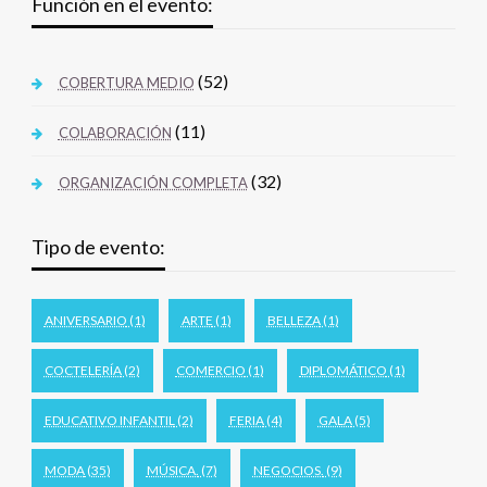
Función en el evento:
(52)
COBERTURA MEDIO
(11)
COLABORACIÓN
(32)
ORGANIZACIÓN COMPLETA
Tipo de evento:
ANIVERSARIO
(1)
ARTE
(1)
BELLEZA
(1)
COCTELERÍA
(2)
COMERCIO
(1)
DIPLOMÁTICO
(1)
EDUCATIVO INFANTIL
(2)
FERIA
(4)
GALA
(5)
MODA
(35)
MÚSICA.
(7)
NEGOCIOS.
(9)